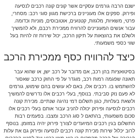
ישנם הרבה גורמים עסקיים אשר קונים קונה רכבים לנסיעה
ופירוק. ספקים אלו מעוניינים ברכישת מגוון סוגי רכב: מסחרי,
פרטי, משאיות, מלגזות, קטנועים, אוטובוסים, מוניות וכדומה.
עבור אנשים המעוניינים להרוויח ממכירת רכבם, ולא להמשיך
ולשלם את בהוצאות על תיקון הרכב, יכול שירות זה להיות בעל
שווי כספי משמעותי.
כיצד להרוויח כסף ממכירת הרכב
בסיטואציות בהן רכב, אם מדובר על רכב ישן, או שהוא עבר
תאונה שפגמה רמות רכב, מוגדר על פי החוק כרכב שאסור
להשתמש בו. רכבים אלו, באם לא עושים בהם שימוש, גורמים
לא פעם נזק סביבתי. בנוסף, בעלי רכבים אלו נדרשים להמשיך
ולשאת בעלויות, כגון תשלום דמי נהיגה שנתיים. מכירת קונה
רכבים לנסיעה ופירוק יכולה להניב עבור אותם בעלי רכבים אלו
סכום משמעותי, בהתאם ל סוג הרכב ומצבו. בפעמים רבות
התשלום בגין רכבים המיועדים לצורך פירוק יהיה במזומן. בנוסף
לרוב יכלול שירות מכירת קונה רכבים לנסיעה ופירוק גם את עלות
הגרירה של הרכב מהמקום בו הוא מצוי כרגע ועד לחניון הרכבים.