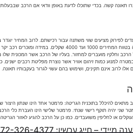
רו תאונה קשה. בכדי שתוכלו לדעת באופן וודאי אם הרכב שבבעלות
ים לפירוק מציעים שווי משתנה עבור רכישתם. לרוב המחיר יוגדר
 הרכב וחלקיו מועברים למחזור. בעליו של הרכב אשר המכונית שלו 
במטרה למנוע כמות זיהום אוויר אשר נוצרת מפליטת רכבים ישנים. 
ים אלו לרוב אינם תקינים, ושימוש בהם עשוי לגרור בעקבותיו תאונ
ה
מתאים להיכלל בתוכנית הגריטה: פרמטר אחד הינו שנתון היצור של
 יהיה רכב אשר יוצר קודם ל שנת 1992. פרמטר שני יהיה תוקף רישוי שנתי. פרמטר שלישי הינו
קלים או לחליפין משועבדים. כמו כן על הרכב להגיע לאזור הגריטה
ה מיידי – חייג עכשיו: 072-326-4377