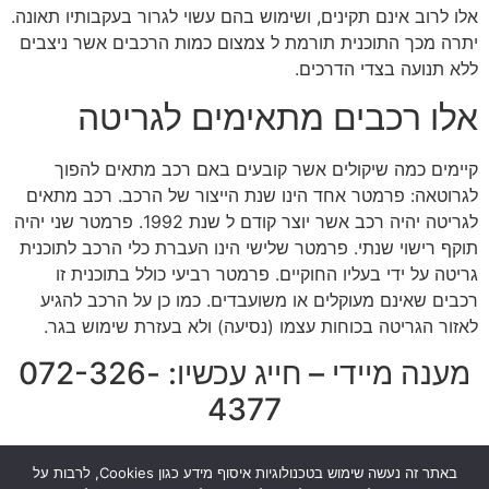
אלו לרוב אינם תקינים, ושימוש בהם עשוי לגרור בעקבותיו תאונה.
יתרה מכך התוכנית תורמת ל צמצום כמות הרכבים אשר ניצבים
ללא תנועה בצדי הדרכים.
אלו רכבים מתאימים לגריטה
קיימים כמה שיקולים אשר קובעים באם רכב מתאים להפוך
לגרוטאה: פרמטר אחד הינו שנת הייצור של הרכב. רכב מתאים
לגריטה יהיה רכב אשר יוצר קודם ל שנת 1992. פרמטר שני יהיה
תוקף רישוי שנתי. פרמטר שלישי הינו העברת כלי הרכב לתוכנית
גריטה על ידי בעליו החוקיים. פרמטר רביעי כולל בתוכנית זו
רכבים שאינם מעוקלים או משועבדים. כמו כן על הרכב להגיע
לאזור הגריטה בכוחות עצמו (נסיעה) ולא בעזרת שימוש בגר.
מענה מיידי – חייג עכשיו: 072-326-
4377
[pojo-form id="4078"]
באתר זה נעשה שימוש בטכנולוגיות איסוף מידע כגון Cookies, לרבות על