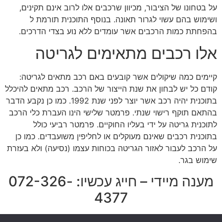
על בטחונו של הציבור, מכיוון שרכבים אלו לרוב אינם תקינים,
ושימוש בהם עשוי לגרור תאונה. בנוסף התוכנית תורמת ל
בהפחתת כמות הרכבים אשר עומדים ללא נוע בצדי הדרכים.
אלו רכבים מתאימים לגריטה
קיימים כמה שיקולים אשר קובעים באם רכב מתאים לגריטה:
קודם כל יש לבחון את שנת הייצור של הרכב. רכב מתאים להיכלל
בתוכנית יהיה רכב אשר יוצר לפני שנת 1992. כמו כן נקבע הדבר
בהתאם תוקף רישוי שנתי. פרמטר שלישי הינו העברת כלי הרכב
לתוכנית גריטה על ידי בעליו החוקיים. פרמטר רביעי כולל
בתוכנית רכבים שאינם מעוקלים או לחליפין משועבדים. כמו כן
על הרכב לעבור לאזור הגריטה בכוחות עצמו (נסיעה) ולא בעזרת
שימוש בגר.
מענה מיידי – חייג עכשיו: 072-326-
4377
[pojo-form id="4078"]