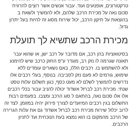
טרקטורונים, אופנועים ועוד. עבור אנשים אשר רוצים להרוויח
סכום נאה על מכירת הרכב שלהם, ולא להמשיך ולשאת ב
בהוצאות על תיקון הרכב, יכול שירות מסוג זה להיות בעל יתרון
גדול.
מכירת הרכב שתשיא לך תועלת
בסיטואציות בהן רכב, אם מדובר על רכב ישן, או שהוא עבר
תאונה שגרמה לו נזק רב, מוגדר ע"פ החוק כרכב שיש להימנע
ולא להשתמש בו. רכבים הללו, באם נשארים עומדים ללא
שימוש, גורמים לא פעם נזק לסביבה. בנוסף, בעלי רכבים אלו
נדרשים להמשיך לשלם לא מעט כסף, כגון תשלום עלות טסט
שנתי. מכירת רכב לברזל אשדוד יכולה להניב עבור בכלי רכבים
אלו אלו סכום נאה, בהתאם ל סוג הרכב ומצבו. בפעמים רבות
התשלום בגין רכבים המיועדים לצורך פירוק יהיה במזומן. לצד זה
לרוב יכלול שירות מכירת רכב לברזל אשדוד גם את עלות הגרירה
של הרכב מהמקום בו הוא נמצא בעת הנוכחית ועד לחניון
הרכבים.