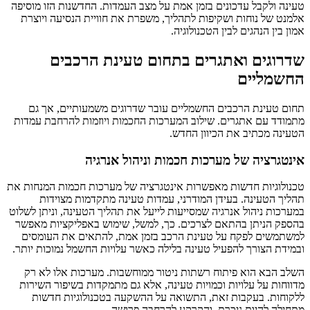
טעינה ולקבל עדכונים בזמן אמת על מצב העמדות. החדשנות הזו מוסיפה
אלמנט של נוחות ושקיפות לתהליך, משפרת את חוויית הנסיעה ויוצרת
אמון בין הנהגים לבין הטכנולוגיה.
שדרוגים ואתגרים בתחום טעינת הרכבים
החשמליים
תחום טעינת הרכבים החשמליים עובר שדרוגים משמעותיים, אך גם
מתמודד עם אתגרים. שילוב המערכות החכמות ויוזמות להרחבת עמדות
הטעינה מכתיב את הכיוון החדש.
אינטגרציה של מערכות חכמות וניהול אנרגיה
טכנולוגיות חדשות מאפשרות אינטגרציה של מערכות חכמות המנחות את
תהליך הטעינה. בעידן המודרני, עמדות טעינה מתקדמות מצוידות
במערכות ניהול אנרגיה שמסייעות לייעל את תהליך הטעינה, וניתן לשלוט
בהספק הניתן בהתאם לצרכים. כך, למשל, שימוש באפליקציות מאפשר
למשתמשים לפקח על טעינת הרכב בזמן אמת, להתאים את העומסים
ובמידת הצורך להפעיל טעינה בלילה כאשר עלויות החשמל נמוכות יותר.
השלב הבא הוא פיתוח רשתות ניטור ממוחשבות. מערכות אלו לא רק
מדווחות על עלויות וכמויות טעינה, אלא גם מתמקדות בשיפור השירות
ללקוחות. בעקבות זאת, התשואה על ההשקעה בטכנולוגיות חדשות
מתחילה להיות ניכרת, והקרקע להרחבה פרושה.