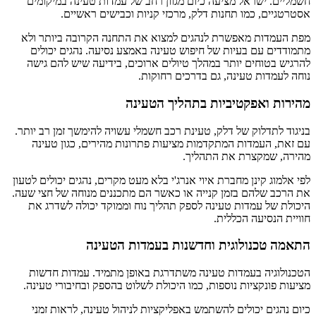
חשמליים. ישראל מציעה כיום מגוון רחב של עמדות טעינה במיקומים
אסטרטגיים, כמו תחנות דלק, מרכזי קניות וכבישים ראשיים.
מפת העמדות מאפשרת לנהגים למצוא את התחנה הקרובה ביותר ולא
מתמודדים עם בעיות של חיפוש טעינה באמצע נסיעה. נהגים יכולים
להרגיש בטוחים יותר במהלך טיולים ארוכים, בידיעה שיש להם גישה
נוחה לעמדות טעינה, גם בדרכים רחוקות.
מהירות ואפקטיביות בתהליך הטעינה
בניגוד לתדלוק של דלק, טעינת רכב חשמלי עשויה להימשך זמן רב יותר.
עם זאת, העמדות המתקדמות מציעות פתרונות מהירים, כגון טעינה
מהירה, שמקצרת את התהליך.
לפי אלמוג קינן מחברת איוי אנרג'י בלא מעט מקרים, נהגים יכולים לטעון
את הרכב שלהם בזמן קנייה או כאשר הם מתכננים מנוחה של חצי שעה.
היכולת של עמדות טעינה לספק תהליך נוח וממוקד יכולה לשדרג את
חוויית הנסיעה הכללית.
התאמה טכנולוגית וחדשנות בעמדות הטעינה
הטכנולוגיה בעמדות טעינה משתדרגת באופן מתמיד. עמדות חדשות
מציעות פונקציות נוספות, כמו היכולת לשלוט בהספק ובחיבורי טעינה.
כיום נהגים יכולים להשתמש באפליקציות לניהול טעינה, לראות זמני