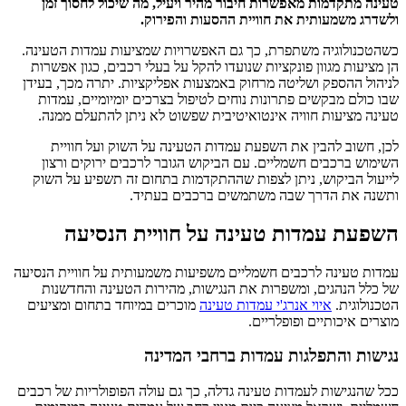
טעינה מתקדמות מאפשרות חיבור מהיר ויעיל, מה שיכול לחסוך זמן
ולשדרג משמעותית את חוויית ההסעות והפירוק.
כשהטכנולוגיה משתפרת, כך גם האפשרויות שמציעות עמדות הטעינה.
הן מציעות מגוון פונקציות שנועדו להקל על בעלי רכבים, כגון אפשרות
לניהול ההספק ושליטה מרחוק באמצעות אפליקציות. יתרה מכך, בעידן
שבו כולם מבקשים פתרונות נוחים לטיפול בצרכים יומיומיים, עמדות
טעינה מציעות חוויה אינטואיטיבית שפשוט לא ניתן להתעלם ממנה.
לכן, חשוב להבין את השפעת עמדות הטעינה על השוק ועל חוויית
השימוש ברכבים חשמליים. עם הביקוש הגובר לרכבים ירוקים ורצון
לייעול הביקוש, ניתן לצפות שההתקדמות בתחום זה תשפיע על השוק
ותשנה את הדרך שבה משתמשים ברכבים בעתיד.
השפעת עמדות טעינה על חוויית הנסיעה
עמדות טעינה לרכבים חשמליים משפיעות משמעותית על חוויית הנסיעה
של כלל הנהגים, ומשפרות את הנגישות, מהירות הטעינה והחדשנות
הטכנולוגית.
איוי אנרג'י עמדות טעינה
מוכרים במיוחד בתחום ומציעים
מוצרים איכותיים ופופלריים.
נגישות והתפלגות עמדות ברחבי המדינה
ככל שהנגישות לעמדות טעינה גדלה, כך גם עולה הפופולריות של רכבים