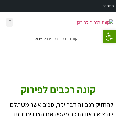
התחבר
פתח סרגל נגישות
רכב לפירוק מאזדה 3
קונה רכבים לפירוק
להחזיק רכב זה דבר יקר, סכום אשר משתלם
להוציא באם הרכב מספק את הצרכים וניתן