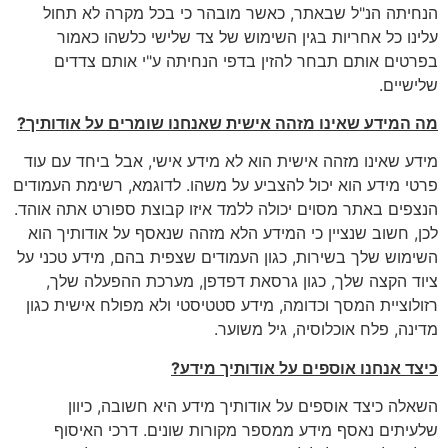
הנחיתה הנ"ל שבאתר, כאשר מובהר כי בכל מקרה לא תחול
עלינו כל אחריות בגין השימוש של צד שלישי כלשהו כאמור
בפרטים אותם תבחר להזין בדפי הנחיתה ע"י אותם צדדים
שלישיים.
מה המידע שאינו מזהה אישית שאנחנו שומרים על אודותיך
?
מידע שאינו מזהה אישית הוא לא מידע אישי, אבל ביחד עם עוד
פרטי מידע הוא יכול להצביע על משהו. לדוגמא, רשימת העמודים
הנצפים באתר מסוים יכולה ללמד איזו קבוצת ספורט אתה אוהד.
לכן, חשוב שנציין כי המידע הלא מזהה שנאסף על אודותיך הוא
השימוש שלך בשירות, כגון העמודים שצפית בהם, מידע טכני על
ציוד הקצה שלך, כגון גרסאת דפדפן, מערכת ההפעלה שלך,
רזולוציית המסך וכדומה, מידע סטטיסטי ולא מפולח אישית כגון
מדינה, פלח אוכלוסיה, גיל משוער.
כיצד אנחנו אוספים על אודותיך מידע
?
השאלה כיצד אוספים על אודותיך מידע היא חשובה, כיוון
שלעיתים נאסף מידע ממספר מקורות שונים. דרכי האיסוף