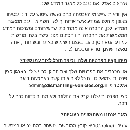
אירועים אפילו אם נגנב כל מאגר המידע שלנו.
אין וודאות שיישומי האבטחה בהם נעשה שימוש על ידינו יבטיחו
באופן מוחלט שמידע אישי אודותייך לא ייחשף או ייגנב ממאגרי
המידע. לכן, החברה אינה מתחייבת, שהשירותים ומערכות המידע
המשמשות את החברה יהיו חסינים מפני גישה בלתי מורשית
למידע המאוחסן בהם. בעצם השימוש באתר ובשירותיו, אתה
מאשר שהינך מודע ומסכים לכך.
מיהו קצין הפרטיות שלנו, וכיצד תוכל לצור עמו קשר
?
אנו מכבדים את הפרטיות שלך ואת החוק, לכן יש לנו בארגון קצין
פרטיות שמואל לוי. תוכל לצור איתו קשר באמצעות דואר
אלקטרוני admin@
dismantling-vehicles.org.il
קצין הפרטיות שלנו יקבל את התלונה ולא מחויב לדווח לכם על
דבר.
האם אנחנו משתמשים בעוגיות
?
עוגיה (Cookie)היא קובץ ממוחשב שנשתל במחשב או במכשיר