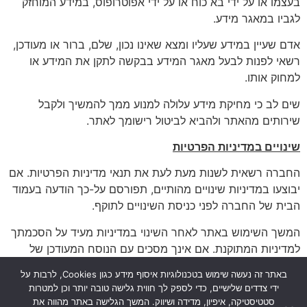
בעצמו או על ידי בא כוח או על ידי אפוטרופוס, במידע המוחזק
לגביו במאגר מידע.
אדם שעיין במידע שעליו ומצא שאינו נכון, שלם, ברור או מעודכן,
רשאי לפנות לבעל מאגר המידע בבקשה לתקן את המידע או
למחוק אותו.
שים לב כי מחיקת מידע עלולה למנוע ממך להמשיך ולקבל
שירותים מהאתר ולהביא לביטול רישומך לאתר.
שינויים במדיניות הפרטיות
החברה רשאית לשנות מעת לעת את תנאי מדיניות הפרטיות. אם
יבוצעו במדיניות שינויים מהותיים, תפורסם על-כך הודעה בעמוד
הבית של החברה לפני כניסת השינויים לתוקף.
המשך השימוש באתר לאחר השינוי במדיניות מעיד על הסכמתך
למדיניות המתוקנת. אם אינך מסכים עם הנוסח המעודכן של
המדיניות, עליך לחדול מלעשות שימוש נוסף באתר.
באתר זה נעשה שימוש בטכנולוגיות איסוף מידע כגון Cookies, לרבות על
ידי צדדים שלישיים, כדי לספק לך חווית גלישה טובה יותר וכן למטרות
סטטיסטיקה, איפיון, מדידה ושיווק. המשך הגלישה באתר מהווה את